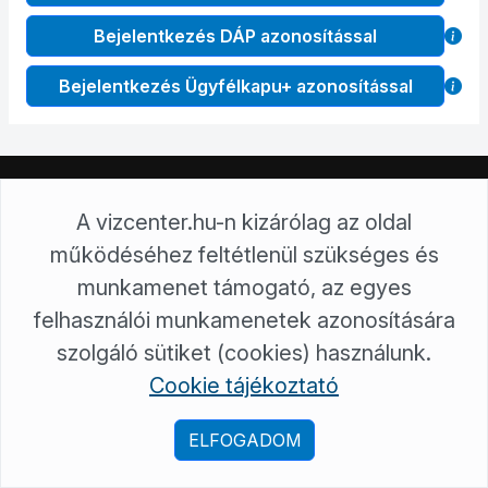
Bejelentkezés DÁP azonosítással
Bejelentkezés Ügyfélkapu+ azonosítással
Alföldvíz Regionális Víziközmű-szolgáltató Zrt.
A vizcenter.hu-n kizárólag az oldal
5600 Békéscsaba, Dobozi út 5.
működéséhez feltétlenül szükséges és
5601 Békéscsaba, Pf:96.
+36/80/922-334
munkamenet támogató, az egyes
ugyfel@alfoldviz.hu
felhasználói munkamenetek azonosítására
Alföldvíz Regionális Víziközmű-szolgáltató Zrt. © Minden jog
fenntartva!
szolgáló sütiket (cookies) használunk.
Töltse le VízCenter applikációnkat:
Cookie tájékoztató
ELFOGADOM