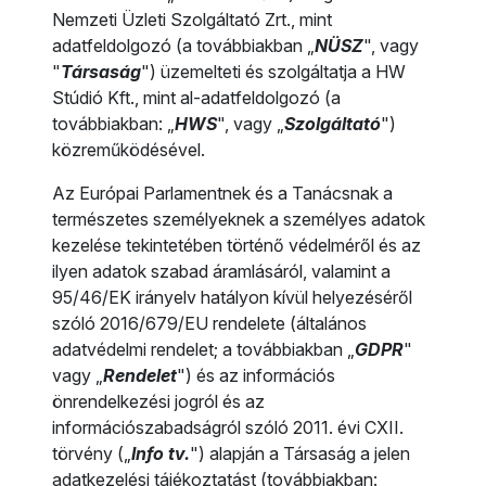
Nemzeti Üzleti Szolgáltató Zrt., mint
adatfeldolgozó (a továbbiakban „
NÜSZ
", vagy
"
Társaság
") üzemelteti és szolgáltatja a HW
Stúdió Kft., mint al-adatfeldolgozó (a
továbbiakban: „
HWS
", vagy „
Szolgáltató
")
közreműködésével.
Az Európai Parlamentnek és a Tanácsnak a
természetes személyeknek a személyes adatok
kezelése tekintetében történő védelméről és az
ilyen adatok szabad áramlásáról, valamint a
95/46/EK irányelv hatályon kívül helyezéséről
szóló 2016/679/EU rendelete (általános
adatvédelmi rendelet; a továbbiakban „
GDPR
"
vagy „
Rendelet
") és az információs
önrendelkezési jogról és az
információszabadságról szóló 2011. évi CXII.
törvény („
Info tv.
") alapján a Társaság a jelen
adatkezelési tájékoztatást (továbbiakban: