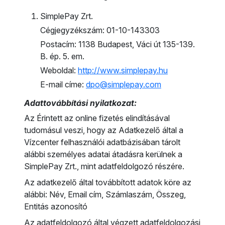
SimplePay Zrt.
Cégjegyzékszám: 01-10-143303
Postacím: 1138 Budapest, Váci út 135-139.
B. ép. 5. em.
Weboldal:
http://www.simplepay.hu
E-mail címe:
dpo@simplepay.com
Adattovábbítási nyilatkozat:
Az Érintett az online fizetés elindításával
tudomásul veszi, hogy az Adatkezelő által a
Vízcenter felhasználói adatbázisában tárolt
alábbi személyes adatai átadásra kerülnek a
SimplePay Zrt., mint adatfeldolgozó részére.
Az adatkezelő által továbbított adatok köre az
alábbi: Név, Email cím, Számlaszám, Összeg,
Entitás azonosító
Az adatfeldolgozó által végzett adatfeldolgozási