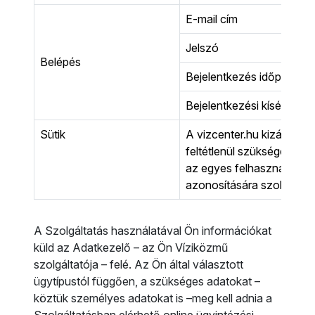
E-mail cím
Jelszó
Belépés
Bejelentkezés időpontja
Bejelentkezési kísérletek
Sütik
A vizcenter.hu kizárólag
feltétlenül szükséges é
az egyes felhasználói m
azonosítására szolgáló sü
A Szolgáltatás használatával Ön információkat
küld az Adatkezelő – az Ön Víziközmű
szolgáltatója – felé. Az Ön által választott
ügytípustól függően, a szükséges adatokat –
köztük személyes adatokat is –meg kell adnia a