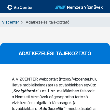
Ugrás a tartalomhoz
Vizcenter
Adatkezelési tájékoztató
ADATKEZELÉSI TÁJÉKOZTATÓ
A VÍZCENTER webportált (https://vizcenter.hu),
illetve mobilalkalmazást (a továbbiakban együtt:
„
Szolgáltatás
") az 1. sz. mellékletben felsorolt,
a Nemzeti Vízművek cégcsoportba tartozó
víziközmű-szolgáltató társaságok (a
továbbiakban: „
Adatkezelők
") megbízásából a