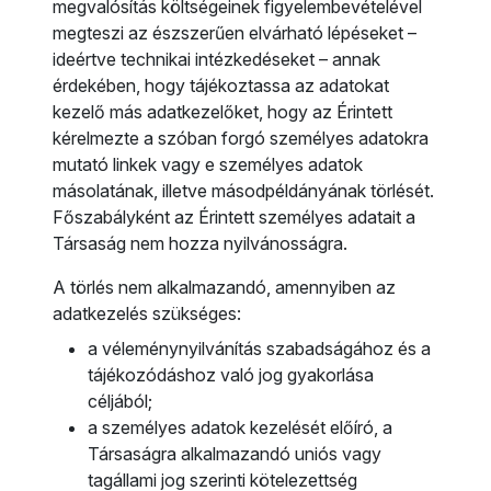
megvalósítás költségeinek figyelembevételével
megteszi az észszerűen elvárható lépéseket –
ideértve technikai intézkedéseket – annak
érdekében, hogy tájékoztassa az adatokat
kezelő más adatkezelőket, hogy az Érintett
kérelmezte a szóban forgó személyes adatokra
mutató linkek vagy e személyes adatok
másolatának, illetve másodpéldányának törlését.
Főszabályként az Érintett személyes adatait a
Társaság nem hozza nyilvánosságra.
A törlés nem alkalmazandó, amennyiben az
adatkezelés szükséges:
a véleménynyilvánítás szabadságához és a
tájékozódáshoz való jog gyakorlása
céljából;
a személyes adatok kezelését előíró, a
Társaságra alkalmazandó uniós vagy
tagállami jog szerinti kötelezettség