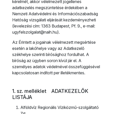
kérelmét, akkor vélelmezett jogellenes
adatkezelés megszüntetése érdekében a
Nemzeti Adatvédelmi és Információszabadság
Hatóság vizsgálati eljárását kezdeményezheti
(levelezési cím: 1363 Budapest, Pf. 9., e-mail:
ugyfelszolgalat@naih.hu).
Az Érintett a jogainak vélelmezett megsértése
esetén a lakóhelye vagy az Adatkezelő
székhelye szerinti bírósághoz fordulhat. A
bíróság az ügyben soron kívül jár el. A
személyes adatok védelmével összefüggésével
kapcsolatosan indított per illetékmentes.
1. sz. melléklet ADATKEZELŐK
LISTÁJA
Alföldvíz Regionális Víziközmű-szolgáltató
Zrt.