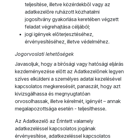
teljesítése, illetve közérdekből vagy az
adatkezelőre ruházott közhatalmi
jogosítvány gyakorlása keretében végzett
feladat végrehajtása céljából;
jogi igények előterjesztéséhez,
érvényesítéséhez, illetve védelméhez.
Jogorvoslati lehetőségek
Javasoljuk, hogy a bírósági vagy hatósági eljárás
kezdeményezése előtt az Adatkezelőnek legyen
szíves elküldeni a személyes adatai kezelésével
kapcsolatos megkeresését, panaszát, hogy azt
kivizsgálhassa és megnyugtatóan
orvosolhassak, illetve kérelmét, igényét – annak
megalapozottsága esetén - teljesíthesse.
Az Adatkezelő az Érintett valamely
adatkezeléssel kapcsolatos jogának
érvényesítése, adatkezeléssel kapcsolatos