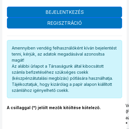
BEJELENTKEZÉS
REGISZTRÁCIÓ
Amennyiben vendég felhasználóként kíván bejelentést
tenni, kérjük, az adatok megadásával azonosítsa
magát!
Az alábbi űrlapot a Társaságunk által kibocsátott
számla befizetéséhez szükséges csekk
(készpénzátutalási megbízás) pótlására használhatja.
Tájékoztatjuk, hogy kizárólag a papír alapon kiállított
számlához igényelhető csekk.
V
A csillaggal (*) jelölt mezők kitöltése kötelező.
(
a