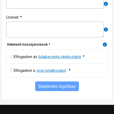
Üzenet:
Kötelező hozzájárulások
*
Elfogadom az
Adatkezelési tájékoztatót
.
*
Elfogadom a
Jogi nyilatkozatot
.
*
Bejelentés rögzítése