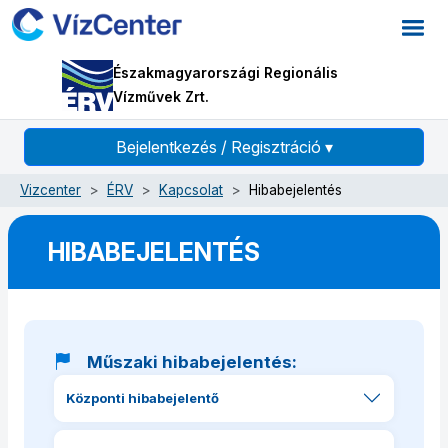
Északmagyarországi Regionális
Vízművek Zrt.
Bejelentkezés / Regisztráció
▾
Vizcenter
ÉRV
Kapcsolat
Hibabejelentés
HIBABEJELENTÉS
Műszaki hibabejelentés:
Központi hibabejelentő