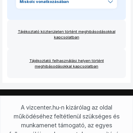
Miskolc vonatkozásában
Tájékoztató közterületen történt meghibásodásokkal
kapcsolatban
Tájékoztató felhasználási helyen történt
meghibásodásokkal kapcsolatban
Északmagyarországi Regionális Vízművek Zrt.
A vizcenter.hu-n kizárólag az oldal
3700 Kazincbarcika, Tardonai út 1.
működéséhez feltétlenül szükséges és
3701 Kazincbarcika, Pf 117
+36/48 814 242
munkamenet támogató, az egyes
ugyfelszolgalat@ervzrt.hu