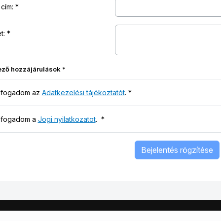
 cím:
t:
ező hozzájárulások
*
lfogadom az
Adatkezelési tájékoztatót
.
*
lfogadom a
Jogi nyilatkozatot
.
*
Bejelentés rögzítése
a, Tardonai út 1.
3701 Kazincbarcika, Pf 117
+36/48 814 242
u