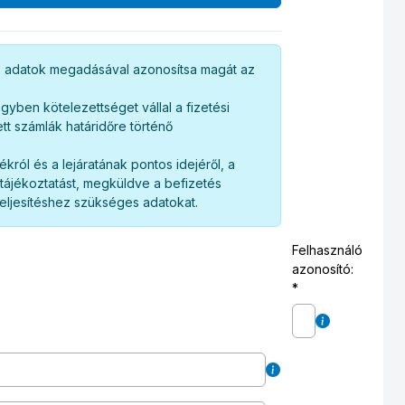
az adatok megadásával azonosítsa magát az
egyben kötelezettséget vállal a fizetési
ett számlák határidőre történő
ról és a lejáratának pontos idejéről, a
 tájékoztatást, megküldve a befizetés
eljesítéshez szükséges adatokat.
Felhasználó
azonosító: