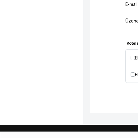
E-mail
Üzene
Kötel
E
E
Északmagyarországi Regionális Vízművek Zrt.
3700 Kazincbarcik