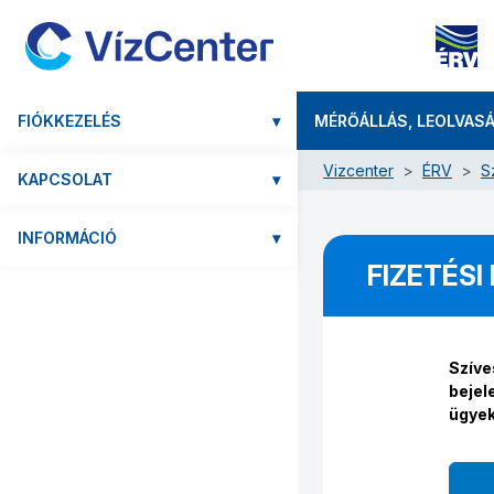
FIÓKKEZELÉS
▾
MÉRŐÁLLÁS, LEOLVAS
Vizcenter
ÉRV
S
KAPCSOLAT
▾
INFORMÁCIÓ
▾
FIZETÉS
Szíve
bejel
ügyek