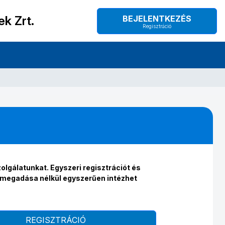
k Zrt.
BEJELENTKEZÉS
Regisztráció
olgálatunkat. Egyszeri regisztrációt és
ő megadása nélkül egyszerűen intézhet
REGISZTRÁCIÓ