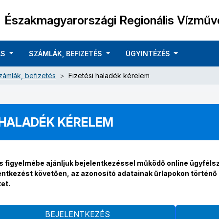
Északmagyarországi Regionális Vízműve
ÁS
SZÁMLÁK, BEFIZETÉS
ÜGYINTÉZÉS
zámlák, befizetés
Fizetési haladék kérelem
I HALADÉK KÉRELEM
s figyelmébe ajánljuk bejelentkezéssel működő online ügyfélsz
entkezést követően, az azonosító adatainak űrlapokon történ
et.
BEJELENTKEZÉS