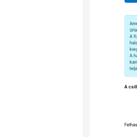
Ame
űrl
A f
hal
kie
A h
kam
tel
A csil
Felha