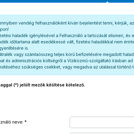
nnyiben vendég felhasználóként kíván bejelentést tenni, kérjük, 
apon!
izetési haladék igénylésével a Felhasználó a tartozását elismeri, és 
adék időtartama alatt esedékessé vált, fizetési haladékkal nem érint
gyenlítésére is.
átralék vagy számlaösszeg teljes körű befizetésére megadott haladék
at és adminisztrációs költségről a Víziközmű-szolgáltató írásban ad
jesítéséhez szükséges csekket, vagy megadva az utalással történő t
laggal (*) jelölt mezők kitöltése kötelező.
sználó neve: