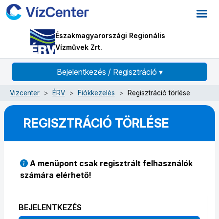
Északmagyarországi Regionális
Vízművek Zrt.
Bejelentkezés / Regisztráció
▾
Vizcenter
ÉRV
Fiókkezelés
Regisztráció törlése
REGISZTRÁCIÓ TÖRLÉSE
A menüpont csak regisztrált felhasználók
számára elérhető!
BEJELENTKEZÉS