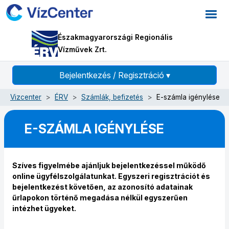
Északmagyarországi Regionális
Vízművek Zrt.
Bejelentkezés / Regisztráció
▾
Vizcenter
ÉRV
Számlák, befizetés
E-számla igénylése
E-SZÁMLA IGÉNYLÉSE
Szíves figyelmébe ajánljuk bejelentkezéssel működő
online ügyfélszolgálatunkat. Egyszeri regisztrációt és
bejelentkezést követően, az azonosító adatainak
űrlapokon történő megadása nélkül egyszerűen
intézhet ügyeket.