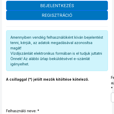
BEJELENTKEZÉS
REGISZTRÁCIÓ
Amennyiben vendég felhasználóként kíván bejelentést
tenni, kérjük, az adatok megadásával azonosítsa
magát!
Vízdíjszámláit elektronikus formában is el tudjuk juttatni
Önnek! Az alábbi űrlap beküldésével e-számlát
igényelhet.
F
A csillaggal (*) jelölt mezők kitöltése kötelező.
a
Felhasználó neve: