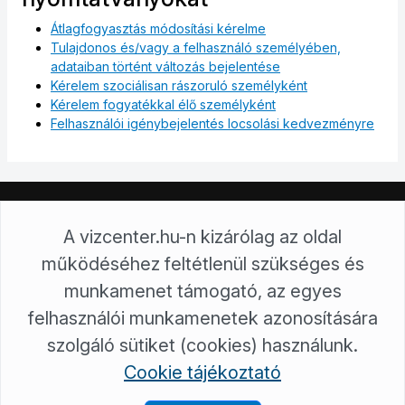
Átlagfogyasztás módosítási kérelme
Tulajdonos és/vagy a felhasználó személyében,
adataiban történt változás bejelentése
Kérelem szociálisan rászoruló személyként
Kérelem fogyatékkal élő személyként
Felhasználói igénybejelentés locsolási kedvezményre
Északmagyarországi Regionális Vízművek Zrt.
A vizcenter.hu-n kizárólag az oldal
3700 Kazincbarcika, Tardonai út 1.
működéséhez feltétlenül szükséges és
3701 Kazincbarcika, Pf 117
+36/48 814 242
munkamenet támogató, az egyes
ugyfelszolgalat@ervzrt.hu
felhasználói munkamenetek azonosítására
Északmagyarországi Regionális Vízművek Zrt. © Minden jog
fenntartva!
szolgáló sütiket (cookies) használunk.
Töltse le VízCenter applikációnkat:
Cookie tájékoztató