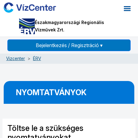
Északmagyarországi Regionális
Vízművek Zrt.
Bejelentkezés / Regisztráció
▾
Vizcenter
ÉRV
NYOMTATVÁNYOK
Töltse le a szükséges
nyomtatványokat