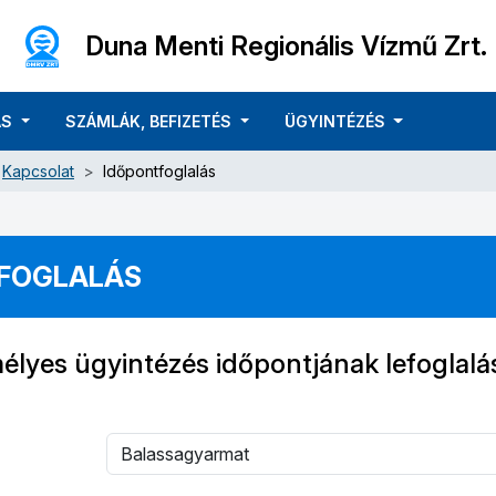
Duna Menti Regionális Vízmű Zrt.
ÁS
SZÁMLÁK, BEFIZETÉS
ÜGYINTÉZÉS
Kapcsolat
Időpontfoglalás
FOGLALÁS
élyes ügyintézés időpontjának lefoglalá