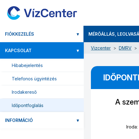
FIÓKKEZELÉS
▾
MÉRŐÁLLÁS, LEOLVAS
Vizcenter
DMRV
KAPCSOLAT
▾
Hibabejelentés
IDŐPONT
Telefonos ügyintézés
Irodakereső
A szem
Időpontfoglalás
INFORMÁCIÓ
▾
Iroda: