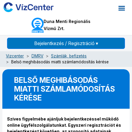
Duna Menti Regionális
Vízmű Zrt.
Bejelentkezés / Regisztráció
▾
Vizcenter
DMRV
Számlák, befizetés
Belső meghibásodás miatti számlamódosítás kérése
BELSŐ MEGHIBÁSODÁS
MIATTI SZÁMLAMÓDOSÍTÁS
KÉRÉSE
Szíves figyelmébe ajánljuk bejelentkezéssel működő
online ügyfélszolgálatunkat. Egyszeri regisztrációt és
bejelentkezést követően, az azonosító adatainak