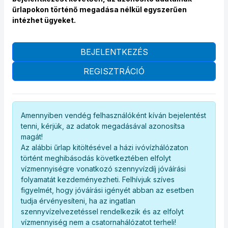
űrlapokon történő megadása nélkül egyszerűen
intézhet ügyeket.
BEJELENTKEZÉS
REGISZTRÁCIÓ
Amennyiben vendég felhasználóként kíván bejelentést
tenni, kérjük, az adatok megadásával azonosítsa
magát!
Az alábbi űrlap kitöltésével a házi ivóvízhálózaton
történt meghibásodás következtében elfolyt
vízmennyiségre vonatkozó szennyvízdíj jóváírási
folyamatát kezdeményezheti. Felhívjuk szíves
figyelmét, hogy jóváírási igényét abban az esetben
tudja érvényesíteni, ha az ingatlan
szennyvízelvezetéssel rendelkezik és az elfolyt
vízmennyiség nem a csatornahálózatot terheli!