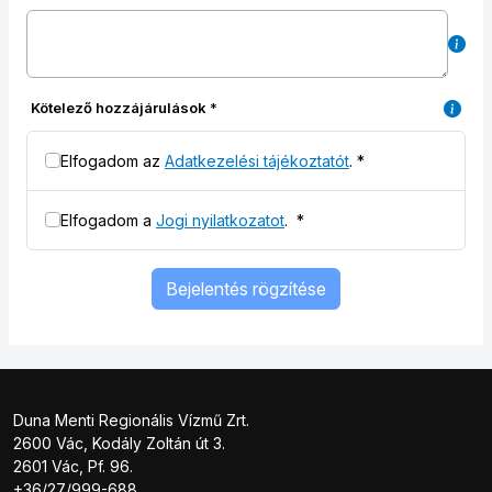
Kötelező hozzájárulások
*
Elfogadom az
Adatkezelési tájékoztatót
.
*
Elfogadom a
Jogi nyilatkozatot
.
*
Bejelentés rögzítése
Duna Menti Regionális Vízmű Zrt.
2600 Vác, Kodály Zoltán út 3.
2601 Vác, Pf. 96.
+36/27/999-688