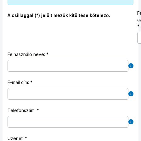
F
A csillaggal (*) jelölt mezők kitöltése kötelező.
a
Felhasználó neve:
E-mail cím:
Telefonszám:
Üzenet: