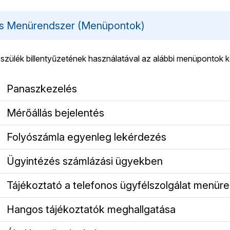
os Menürendszer (Menüpontok)
szülék billentyűzetének használatával az alábbi menüpontok kö
Panaszkezelés
Mérőállás bejelentés
Folyószámla egyenleg lekérdezés
Ügyintézés számlázási ügyekben
Tájékoztató a telefonos ügyfélszolgálat menür
Hangos tájékoztatók meghallgatása