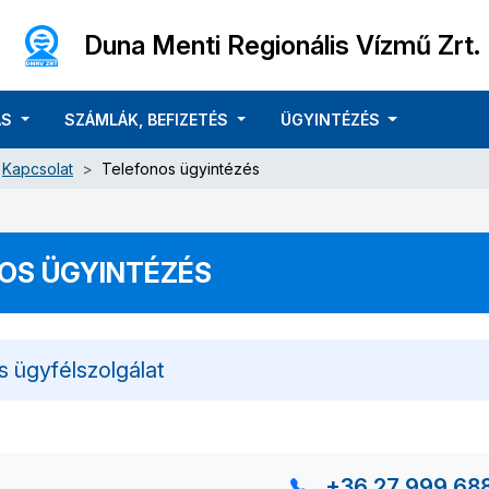
Duna Menti Regionális Vízmű Zrt.
ÁS
SZÁMLÁK, BEFIZETÉS
ÜGYINTÉZÉS
Kapcsolat
Telefonos ügyintézés
OS ÜGYINTÉZÉS
s ügyfélszolgálat
+36 27 999 68