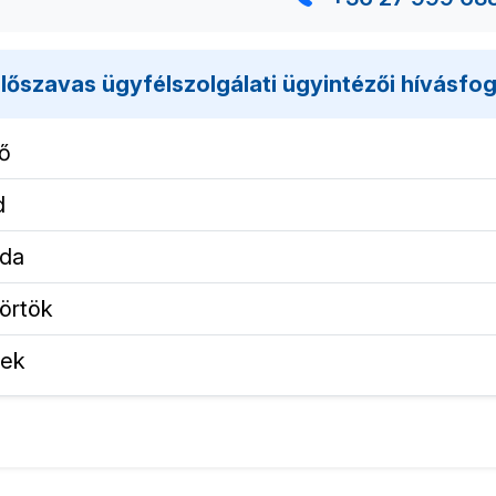
lőszavas ügyfélszolgálati ügyintézői hívás
ő
d
rda
örtök
tek