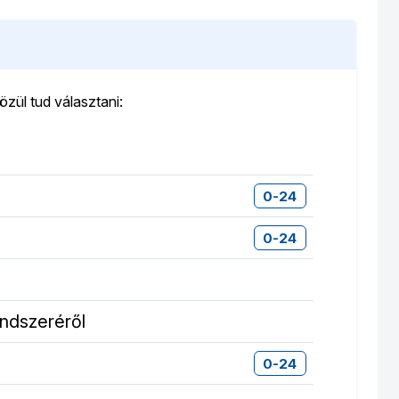
zül tud választani:
0-24
0-24
endszeréről
0-24