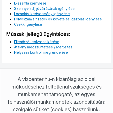
E-számla igénylése
Szennyvízdíj jóváírásának igénylése
Locsolási kedvezmény igénylése
Folyószámla fizetés és követelés igazolás igénylése
Csekk igénylése
Műszaki jellegű ügyintézés:
Ellenőrző-leolvasás kérése
Átalány megszüntetése / Mérősítés
Helyszíni kontroll megrendelése
A vizcenter.hu-n kizárólag az oldal
Északdunántúli Vízmű Zrt.
2800 Tatabánya, Sárberek 100.
működéséhez feltétlenül szükséges és
2801 Tatabánya, Pf. 117.
munkamenet támogató, az egyes
+36/34 815-411
felhasználói munkamenetek azonosítására
ugyfelkapcsolat@edv.hu
Északdunántúli Vízmű Zrt. © Minden jog fenntartva!
szolgáló sütiket (cookies) használunk.