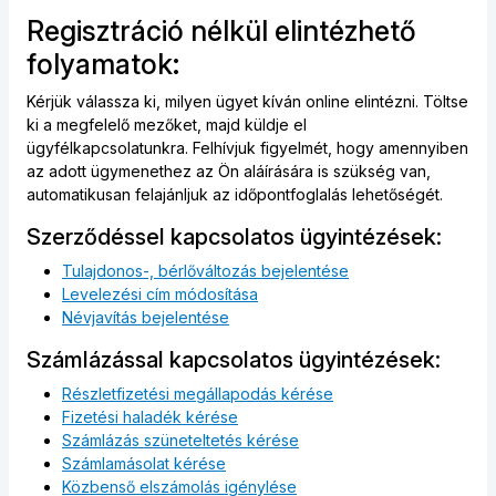
Regisztráció nélkül elintézhető
folyamatok:
Kérjük válassza ki, milyen ügyet kíván online elintézni. Töltse
ki a megfelelő mezőket, majd küldje el
ügyfélkapcsolatunkra. Felhívjuk figyelmét, hogy amennyiben
az adott ügymenethez az Ön aláírására is szükség van,
automatikusan felajánljuk az időpontfoglalás lehetőségét.
Szerződéssel kapcsolatos ügyintézések:
Tulajdonos-, bérlőváltozás bejelentése
Levelezési cím módosítása
Névjavítás bejelentése
Számlázással kapcsolatos ügyintézések:
Részletfizetési megállapodás kérése
Fizetési haladék kérése
Számlázás szüneteltetés kérése
Számlamásolat kérése
Közbenső elszámolás igénylése