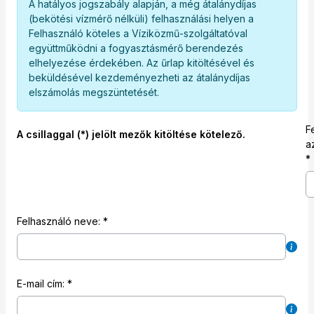
A hatályos jogszabály alapján, a még átalánydíjas
(bekötési vízmérő nélküli) felhasználási helyen a
Felhasználó köteles a Víziközmű-szolgáltatóval
együttműködni a fogyasztásmérő berendezés
elhelyezése érdekében. Az űrlap kitöltésével és
beküldésével kezdeményezheti az átalánydíjas
elszámolás megszüntetését.
F
A csillaggal (*) jelölt mezők kitöltése kötelező.
a
Felhasználó neve:
E-mail cím: