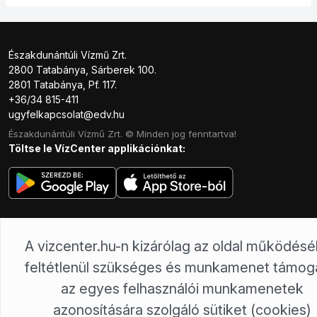
Északdunántúli Vízmű Zrt.
2800 Tatabánya, Sárberek 100.
2801 Tatabánya, Pf. 117.
+36/34 815-411
ugyfelkapcsolat@edv.hu
Északdunántúli Vízmű Zrt. © Minden jog fenntartva!
Töltse le VízCenter applikációnkat:
A vizcenter.hu-n kizárólag az oldal működés
feltétlenül szükséges és munkamenet támog
az egyes felhasználói munkamenetek
azonosítására szolgáló sütiket (cookies)