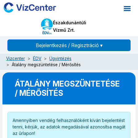
Északdunántúli
Vízmű Zrt.
Bejelentkezés / Regisztráció
▾
Vizcenter
ÉDV
Ügyintézés
Átalány megszüntetése / Mérősítés
ÁTALÁNY MEGSZÜNTETÉSE
/ MÉRŐSÍTÉS
Amennyiben vendég felhasználóként kíván bejelentést
tenni, kérjük, az adatok megadásával azonosítsa magát
az űrlapon!