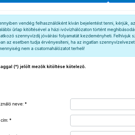
nnyiben vendég felhasználóként kíván bejelentést tenni, kérjük, 
alábbi űrlap kitöltésével a házi ivóvízhálózaton történt meghibáso
atkozó szennyvízdíj jóváírási folyamatát kezdeményheti. Felhívjuk sz
an az esetben tudja érvényesíteni, ha az ingatlan szennyvízelvezeté
mennyiség nem a csatornahálózatot terheli!
laggal (*) jelölt mezők kitöltése kötelező.
sználó neve:
 cím: