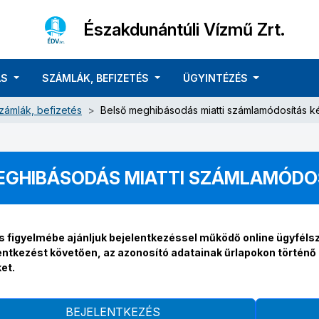
Északdunántúli Vízmű Zrt.
ÁS
SZÁMLÁK, BEFIZETÉS
ÜGYINTÉZÉS
zámlák, befizetés
Belső meghibásodás miatti számlamódosítás k
EGHIBÁSODÁS MIATTI SZÁMLAMÓDO
s figyelmébe ajánljuk bejelentkezéssel működő online ügyfélsz
entkezést követően, az azonosító adatainak űrlapokon történ
et.
BEJELENTKEZÉS