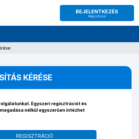
BEJELENTKEZÉS
Regisztráció
érése
SÍTÁS KÉRÉSE
olgálatunkat. Egyszeri regisztrációt és
ő megadása nélkül egyszerűen intézhet
REGISZTRÁCIÓ