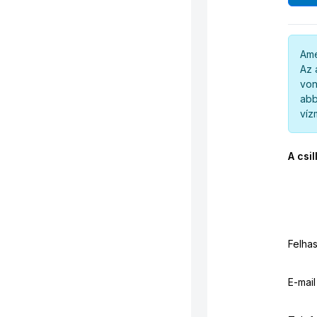
Ame
Az 
von
abb
víz
A csil
Felha
E-mail