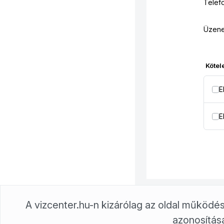
Telef
Üzene
Kötel
E
E
A vizcenter.hu-n kizárólag az oldal műkö
azonosításá