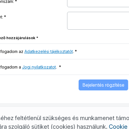
onszám:
t:
ező hozzájárulások
*
lfogadom az
Adatkezelési tájékoztatót
.
*
lfogadom a
Jogi nyilatkozatot
.
*
Bejelentés rögzítése
déséhez feltétlenül szükséges és munkamenet tám
ra szolgáló sütiket (cookies) használunk.
Cookie 