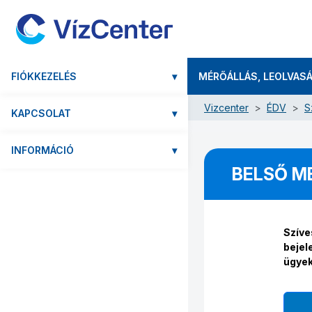
FIÓKKEZELÉS
▾
MÉRŐÁLLÁS, LEOLVAS
Vizcenter
ÉDV
S
KAPCSOLAT
▾
INFORMÁCIÓ
▾
BELSŐ M
Szíve
bejel
ügyek