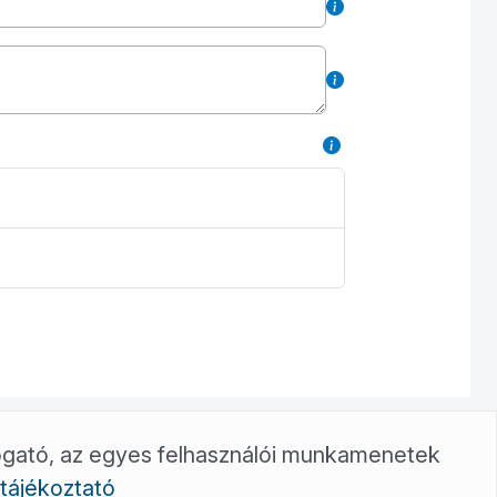
ogató, az egyes felhasználói munkamenetek
Töltse le VízCenter applikációnkat:
tájékoztató