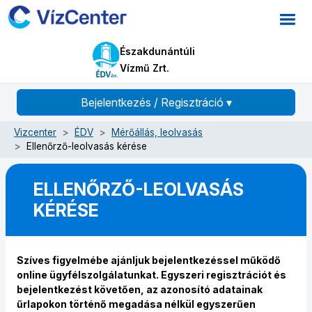
Északdunántúli
Vízmű Zrt.
Bejelentkezés / Regisztráció
▾
Vizcenter
ÉDV
Mérőállás, leolvasás
Ellenőrző-leolvasás kérése
ELLENŐRZŐ-LEOLVASÁS
KÉRÉSE
Szíves figyelmébe ajánljuk bejelentkezéssel működő
online ügyfélszolgálatunkat. Egyszeri regisztrációt és
bejelentkezést követően, az azonosító adatainak
űrlapokon történő megadása nélkül egyszerűen