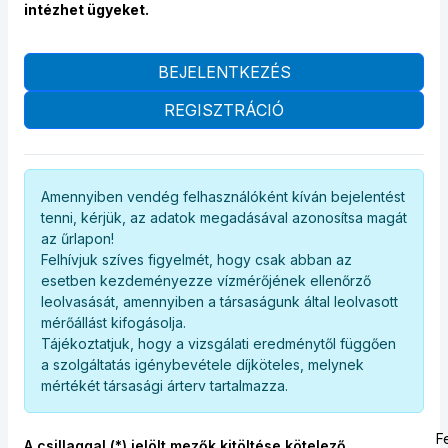
intézhet ügyeket.
BEJELENTKEZÉS
REGISZTRÁCIÓ
Amennyiben vendég felhasználóként kíván bejelentést
tenni, kérjük, az adatok megadásával azonosítsa magát
az űrlapon!
Felhívjuk szíves figyelmét, hogy csak abban az
esetben kezdeményezze vízmérőjének ellenőrző
leolvasását, amennyiben a társaságunk által leolvasott
mérőállást kifogásolja.
Tájékoztatjuk, hogy a vizsgálati eredménytől függően
a szolgáltatás igénybevétele díjköteles, melynek
mértékét társasági árterv tartalmazza.
F
A csillaggal (*) jelölt mezők kitöltése kötelező.