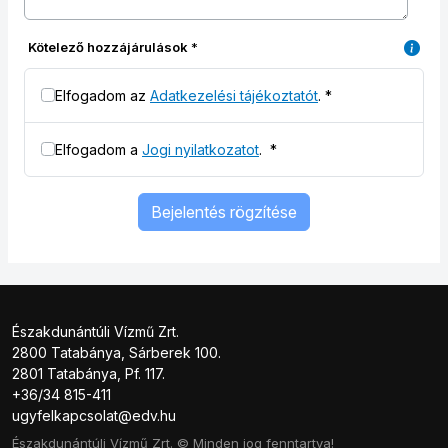
Kötelező hozzájárulások
*
Elfogadom az
Adatkezelési tájékoztatót
.
*
Elfogadom a
Jogi nyilatkozatot
.
*
Bejelentés rögzítése
Északdunántúli Vízmű Zrt.
2800 Tatabánya, Sárberek 100.
2801 Tatabánya, Pf. 117.
+36/34 815-411
ugyfelkapcsolat@edv.hu
Északdunántúli Vízmű Zrt. © Minden jog fenntartva!