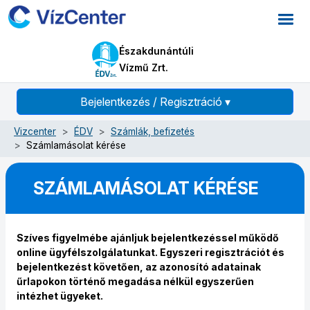
Északdunántúli
Vízmű Zrt.
Bejelentkezés / Regisztráció
▾
Vizcenter
ÉDV
Számlák, befizetés
Számlamásolat kérése
SZÁMLAMÁSOLAT KÉRÉSE
Szíves figyelmébe ajánljuk bejelentkezéssel működő
online ügyfélszolgálatunkat. Egyszeri regisztrációt és
bejelentkezést követően, az azonosító adatainak
űrlapokon történő megadása nélkül egyszerűen
intézhet ügyeket.