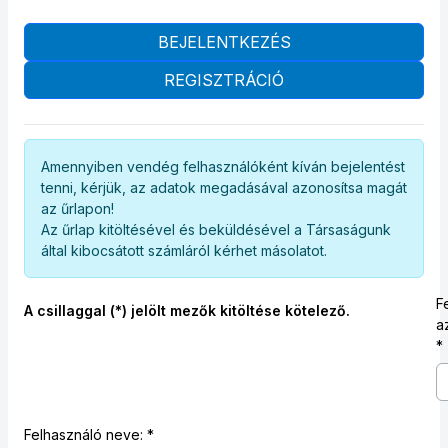
BEJELENTKEZÉS
REGISZTRÁCIÓ
Amennyiben vendég felhasználóként kíván bejelentést
tenni, kérjük, az adatok megadásával azonosítsa magát
az űrlapon!
Az űrlap kitöltésével és beküldésével a Társaságunk
által kibocsátott számláról kérhet másolatot.
F
A csillaggal (*) jelölt mezők kitöltése kötelező.
a
Felhasználó neve: