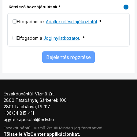
Kötelező hozzájárulások
*
Elfogadom az
Adatkezelési tájékoztatót
.
*
Elfogadom a
Jogi nyilatkozatot
.
*
Bejelentés rögzítése
Északdunántúli Vízmű Zrt.
2800 Tatabánya, Sárberek 100.
2801 Tatabánya, Pf. 117.
+36/34 815-411
ugyfelkapcsolat@edv.hu
Északdunántúli Vízmű Zrt. © Minden jog fenntartva!
Töltse le VízCenter applikációnkat: