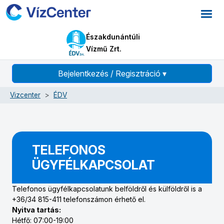
Északdunántúli
Vízmű Zrt.
Bejelentkezés / Regisztráció
▾
Vizcenter
ÉDV
TELEFONOS
ÜGYFÉLKAPCSOLAT
Telefonos ügyfélkapcsolatunk belföldről és külföldről is a
+36/34 815-411 telefonszámon érhető el.
Nyitva tartás:
Hétfő: 07:00-19:00