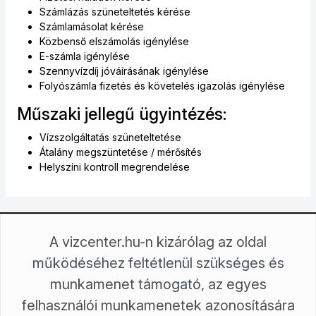
Számlázás szüneteltetés kérése
Számlamásolat kérése
Közbenső elszámolás igénylése
E-számla igénylése
Szennyvízdíj jóváírásának igénylése
Folyószámla fizetés és követelés igazolás igénylése
Műszaki jellegű ügyintézés:
Vízszolgáltatás szüneteltetése
Átalány megszüntetése / mérősítés
Helyszíni kontroll megrendelése
A vizcenter.hu-n kizárólag az oldal
Északdunántúli Vízmű Zrt.
2800 Tatabánya, Sárberek 100.
működéséhez feltétlenül szükséges és
2801 Tatabánya, Pf. 117.
munkamenet támogató, az egyes
+36/34 815-411
felhasználói munkamenetek azonosítására
ugyfelkapcsolat@edv.hu