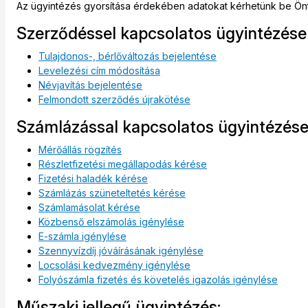
Az ügyintézés gyorsítása érdekében adatokat kérhetünk be Önt
Szerződéssel kapcsolatos ügyintézése
Tulajdonos-, bérlőváltozás bejelentése
Levelezési cím módosítása
Névjavítás bejelentése
Felmondott szerződés újrakötése
Számlázással kapcsolatos ügyintézése
Mérőállás rögzítés
Részletfizetési megállapodás kérése
Fizetési haladék kérése
Számlázás szüneteltetés kérése
Számlamásolat kérése
Közbenső elszámolás igénylése
E-számla igénylése
Szennyvízdíj jóváírásának igénylése
Locsolási kedvezmény igénylése
Folyószámla fizetés és követelés igazolás igénylése
Műszaki jellegű ügyintézés: