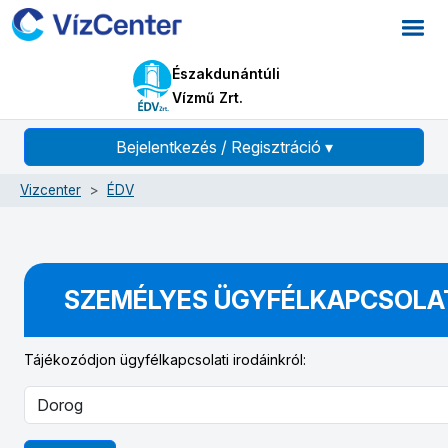
Északdunántúli
Vízmű Zrt.
Bejelentkezés / Regisztráció
▾
Vizcenter
ÉDV
SZEMÉLYES ÜGYFÉLKAPCSOLA
Tájékozódjon ügyfélkapcsolati irodáinkról: