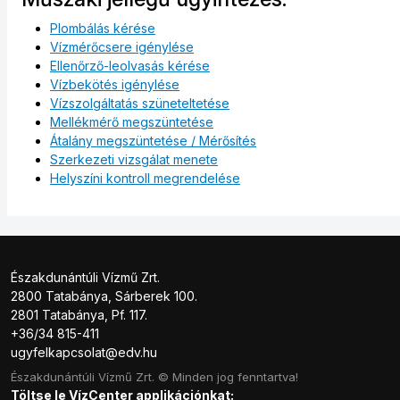
Plombálás kérése
Vízmérőcsere igénylése
Ellenőrző-leolvasás kérése
Vízbekötés igénylése
Vízszolgáltatás szüneteltetése
Mellékmérő megszüntetése
Átalány megszüntetése / Mérősítés
Szerkezeti vizsgálat menete
Helyszíni kontroll megrendelése
Északdunántúli Vízmű Zrt.
2800 Tatabánya, Sárberek 100.
2801 Tatabánya, Pf. 117.
+36/34 815-411
ugyfelkapcsolat@edv.hu
Északdunántúli Vízmű Zrt. © Minden jog fenntartva!
Töltse le VízCenter applikációnkat: