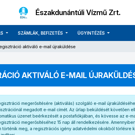
Északdunántúli Vízmű Zrt.
ÁS
SZÁMLÁK, BEFIZETÉS
ÜGYINTÉZÉS
egisztráció aktiváló e-mail újraküldése
RÁCIÓ AKTIVÁLÓ E-MAIL ÚJRAKÜLDÉ
egisztráció megerősítésére (aktiválás) szolgáló e-mail újraküldéséhez
isztrációnál megadott e-mail címét. Az űrlap beküldését követően ell
omatikus üzenet beérkezését a postafiókjában, és kövesse az e-mail
egisztráció megerősítéséhez 15 nap áll rendelkezésére. Amennyiben 
 történik meg, a regisztrációs igény adatvédelmi okokból törlésre ke
 indítani.