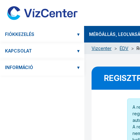
FIÓKKEZELÉS
▾
MÉRŐÁLLÁS, LEOLVAS
Vizcenter
ÉDV
R
KAPCSOLAT
▾
INFORMÁCIÓ
▾
REGISZT
A r
reg
aut
A r
nem
kell