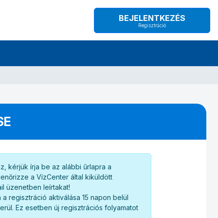
BEJELENTKEZÉS
Regisztráció
SE
, kérjük írja be az alábbi űrlapra a
enőrizze a VízCenter által kiküldött
 üzenetben leírtakat!
a regisztráció aktiválása 15 napon belül
rül. Ez esetben új regisztrációs folyamatot