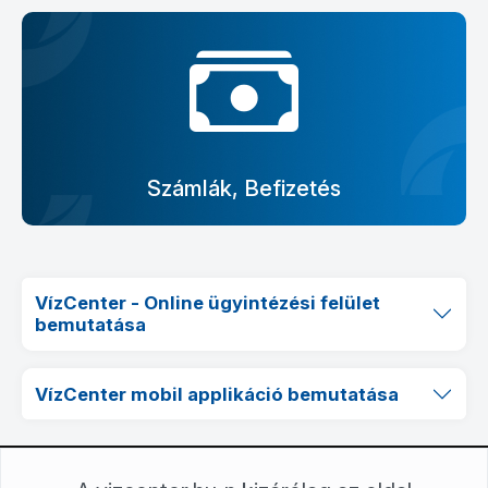
Számlák, Befizetés
VízCenter - Online ügyintézési felület
bemutatása
VízCenter mobil applikáció bemutatása