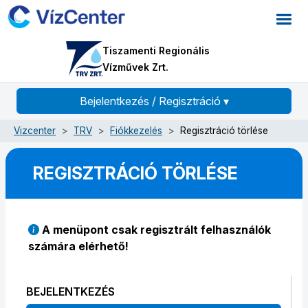
Tiszamenti Regionális
Vízművek Zrt.
Bejelentkezés / Regisztráció
▾
Vizcenter
TRV
Fiókkezelés
Regisztráció törlése
REGISZTRÁCIÓ TÖRLÉSE
A menüpont csak regisztrált felhasználók
számára elérhető!
BEJELENTKEZÉS