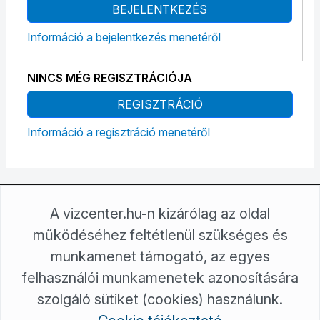
BEJELENTKEZÉS
Információ a bejelentkezés menetéről
NINCS MÉG REGISZTRÁCIÓJA
REGISZTRÁCIÓ
Információ a regisztráció menetéről
A vizcenter.hu-n kizárólag az oldal
Tiszamenti Regionális Vízművek Zrt.
5000 Szolnok, Kossuth Lajos út 5.
működéséhez feltétlenül szükséges és
5001 Szolnok, Pf. 23.
munkamenet támogató, az egyes
+36/80 205-157
felhasználói munkamenetek azonosítására
ugyfelszolgalat.szolnok@trvzrt.hu
Tiszamenti Regionális Vízművek Zrt. © Minden jog fenntartva!
szolgáló sütiket (cookies) használunk.
Töltse le VízCenter applikációnkat: