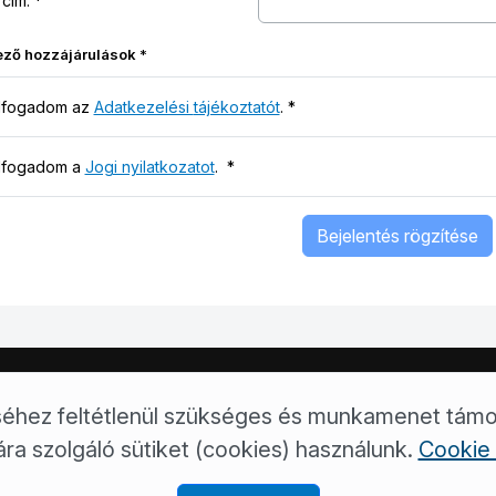
 cím:
ező hozzájárulások
*
lfogadom az
Adatkezelési tájékoztatót
.
*
lfogadom a
Jogi nyilatkozatot
.
*
Bejelentés rögzítése
 út 5.
5001 Szolnok, Pf. 23.
+36/80 205-157
ugyfelszolgalat.s
déséhez feltétlenül szükséges és munkamenet tám
ra szolgáló sütiket (cookies) használunk.
Cookie 