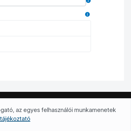
zolnok@trvzrt.hu
ogató, az egyes felhasználói munkamenetek
tájékoztató