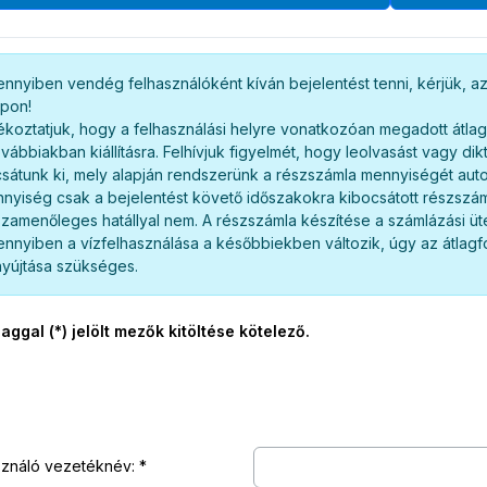
nnyiben vendég felhasználóként kíván bejelentést tenni, kérjük, 
apon!
ékoztatjuk, hogy a felhasználási helyre vonatkozóan megadott átla
ovábbiakban kiállításra. Felhívjuk figyelmét, hogy leolvasást vagy di
sátunk ki, mely alapján rendszerünk a részszámla mennyiségét auto
nyiség csak a bejelentést követő időszakokra kibocsátott részszá
szamenőleges hatállyal nem. A részszámla készítése a számlázási üt
nnyiben a vízfelhasználása a későbbiekben változik, úgy az átlag
yújtása szükséges.
laggal (*) jelölt mezők kitöltése kötelező.
sználó vezetéknév: