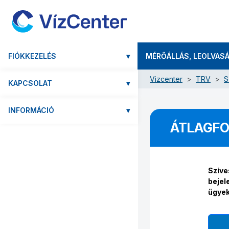
FIÓKKEZELÉS
▾
MÉRŐÁLLÁS, LEOLVAS
Vizcenter
TRV
S
KAPCSOLAT
▾
INFORMÁCIÓ
▾
ÁTLAGFO
Szíve
bejel
ügyek