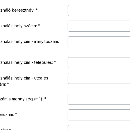
sználó keresztnév:
ználási hely száma:
ználási hely cím - irányítószám:
ználási hely cím - település:
ználási hely cím - utca és
ám:
3
köbméter
zámla mennyiség
(m
)
:
onszám: