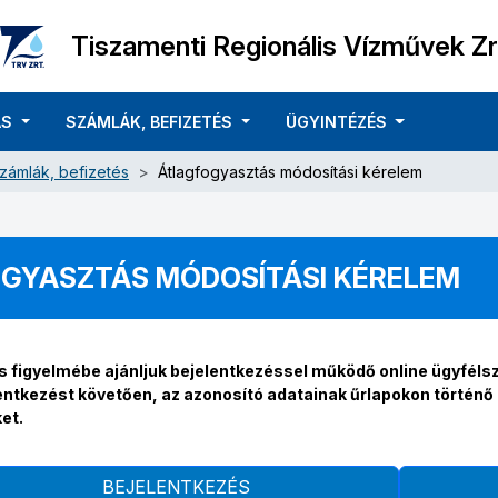
Tiszamenti Regionális Vízművek Zr
ÁS
SZÁMLÁK, BEFIZETÉS
ÜGYINTÉZÉS
zámlák, befizetés
Átlagfogyasztás módosítási kérelem
GYASZTÁS MÓDOSÍTÁSI KÉRELEM
s figyelmébe ajánljuk bejelentkezéssel működő online ügyfélsz
entkezést követően, az azonosító adatainak űrlapokon történ
et.
BEJELENTKEZÉS