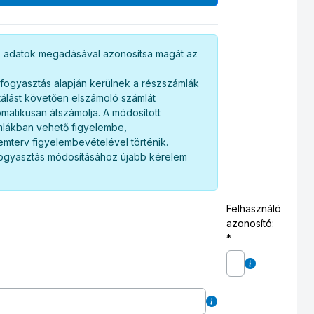
az adatok megadásával azonosítsa magát az
gfogyasztás alapján kerülnek a részszámlák
ktálást követően elszámoló számlát
matikusan átszámolja. A módosított
mlákban vehető figyelembe,
emterv figyelembevételével történik.
fogyasztás módosításához újabb kérelem
Felhasználó
azonosító: