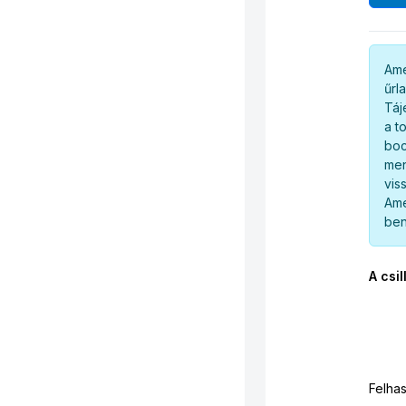
Ame
űrl
Táj
a t
boc
men
vis
Ame
ben
A csil
Felha