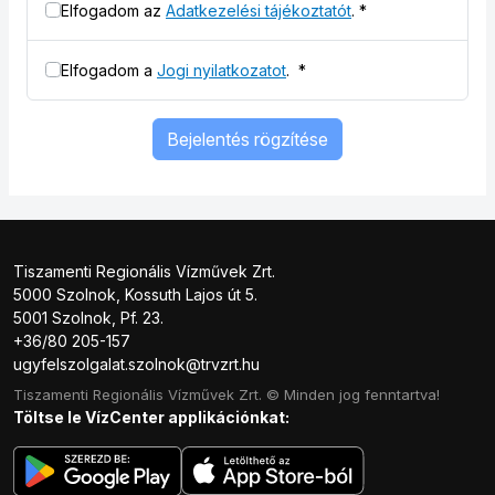
Elfogadom az
Adatkezelési tájékoztatót
.
*
Elfogadom a
Jogi nyilatkozatot
.
*
Bejelentés rögzítése
Tiszamenti Regionális Vízművek Zrt.
5000 Szolnok, Kossuth Lajos út 5.
5001 Szolnok, Pf. 23.
+36/80 205-157
ugyfelszolgalat.szolnok@trvzrt.hu
Tiszamenti Regionális Vízművek Zrt. © Minden jog fenntartva!
Töltse le VízCenter applikációnkat: