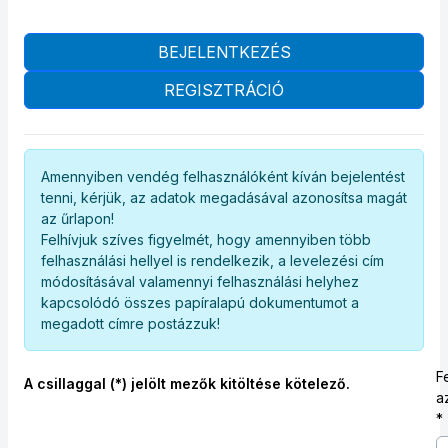
BEJELENTKEZÉS
REGISZTRÁCIÓ
Amennyiben vendég felhasználóként kíván bejelentést
tenni, kérjük, az adatok megadásával azonosítsa magát
az űrlapon!
Felhívjuk szíves figyelmét, hogy amennyiben több
felhasználási hellyel is rendelkezik, a levelezési cím
módosításával valamennyi felhasználási helyhez
kapcsolódó összes papíralapú dokumentumot a
megadott címre postázzuk!
F
A csillaggal (*) jelölt mezők kitöltése kötelező.
a