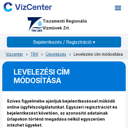
Tiszamenti Regionális
Vízművek Zrt.
Bejelentkezés / Regisztráció
▾
Vizcenter
TRV
Ügyintézés
Levelezési cím módosítása
LEVELEZÉSI CÍM
MÓDOSÍTÁSA
Szíves figyelmébe ajánljuk bejelentkezéssel működő
online ügyfélszolgálatunkat. Egyszeri regisztrációt és
bejelentkezést követően, az azonosító adatainak
űrlapokon történő megadása nélkül egyszerűen
intézhet ügyeket.