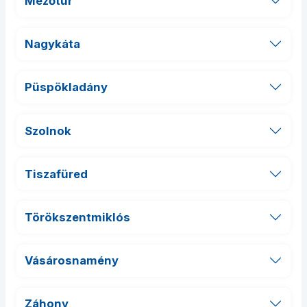
Mezőtúr
Nagykáta
Püspökladány
Szolnok
Tiszafüred
Törökszentmiklós
Vásárosnamény
Záhony