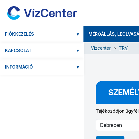
FIÓKKEZELÉS
▾
MÉRŐÁLLÁS, LEOLVAS
Vizcenter
TRV
KAPCSOLAT
▾
INFORMÁCIÓ
▾
SZEMÉL
Tájékozódjon ügyfélk