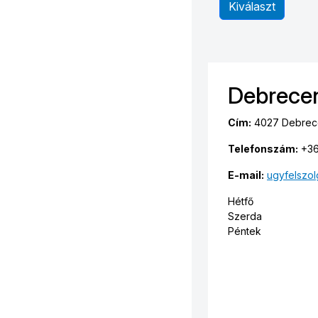
Kiválaszt
Debrece
Cím:
4027 Debrecen
Telefonszám:
+36
E-mail:
ugyfelszol
Hétfő
Szerda
Péntek