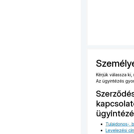
Személye
Kérjük válassza ki
Az ügyintézés gyor
Szerződés
kapcsolat
ügyintézé
Tulajdonos-, 
Levelezési cí