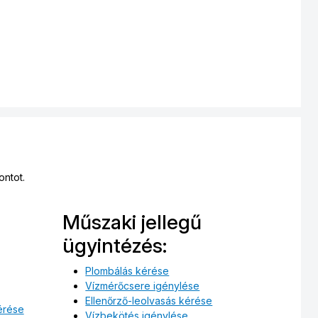
ontot.
Műszaki jellegű
ügyintézés:
Plombálás kérése
Vízmérőcsere igénylése
Ellenőrző-leolvasás kérése
érése
Vízbekötés igénylése