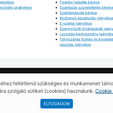
jelentése
Fizetési haladék kérése
erződés újrakötése
Számlázás szüneteltetés kérés
Számlamásolat kérése
Közbenső elszámolás igénylés
E-számla igénylése
Szennyvízdíj jóváírásának igén
Locsolási kedvezmény igénylé
Folyószámla fizetés és követel
igazolás igénylése
 út 5.
5001 Szolnok, Pf. 23.
+36/80 205-157
ugyfelszolgalat.s
déséhez feltétlenül szükséges és munkamenet tám
ra szolgáló sütiket (cookies) használunk.
Cookie 
ELFOGADOM