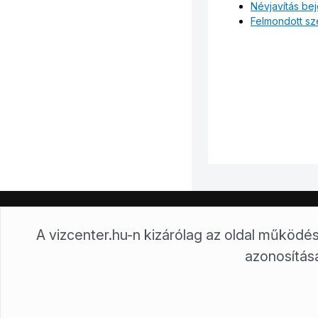
Névjavítás be
Felmondott sz
Tiszamenti Regionális Vízművek Zrt.
5000 Szolnok, Kossuth Lajos
Tiszamenti Regionális Vízművek Zrt. © Minden jog fenntartva!
A vizcenter.hu-n kizárólag az oldal műkö
Töltse le VízCenter applikációnkat:
azonosításá