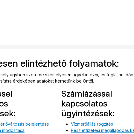
sen elintézhető folyamatok:
, mely ügyben szeretne személyesen ügyet intézni, és foglaljon időp
sítása érdekében adatokat kérhetünk be Öntől.
sel
Számlázással
os
kapcsolatos
sek:
ügyintézések:
bérlőváltozás bejelentése
Vízmérőállás rögzítés
m módosítása
Részletfizetési megállapodás k