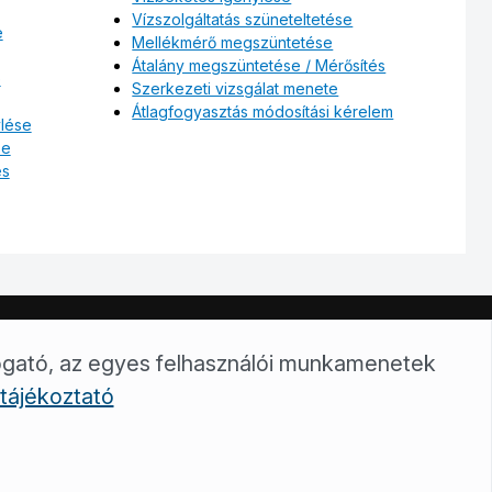
Vízszolgáltatás szüneteltetése
e
Mellékmérő megszüntetése
Átalány megszüntetése / Mérősítés
e
Szerkezeti vizsgálat menete
Átlagfogyasztás módosítási kérelem
ylése
se
és
zolnok@trvzrt.hu
ogató, az egyes felhasználói munkamenetek
tájékoztató