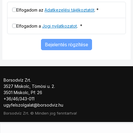
Elfogadom az
Adatkezelési tájékoztatót
.
*
Elfogadom a
Jogi nyilatkozatot
.
*
Bejelentés rögzítése
Borsodvíz Zrt.
3527 Miskolc, Tömösi u. 2.
3501 Miskolc, Pf: 26
+36/46/343-011
ugyfelszolgalat@borsodviz.hu
Borsodvíz Zrt. © Minden jog fenntartva!