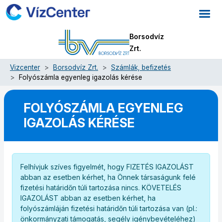
Borsodvíz
Zrt.
Vizcenter
Borsodvíz Zrt.
Számlák, befizetés
Folyószámla egyenleg igazolás kérése
FOLYÓSZÁMLA EGYENLEG
IGAZOLÁS KÉRÉSE
Felhívjuk szíves figyelmét, hogy FIZETÉS IGAZOLÁST
abban az esetben kérhet, ha Önnek társaságunk felé
fizetési határidőn túli tartozása nincs. KÖVETELÉS
IGAZOLÁST abban az esetben kérhet, ha
folyószámláján fizetési határidőn túli tartozása van (pl.:
önkormányzati támogatás, segély igénybevételéhez)