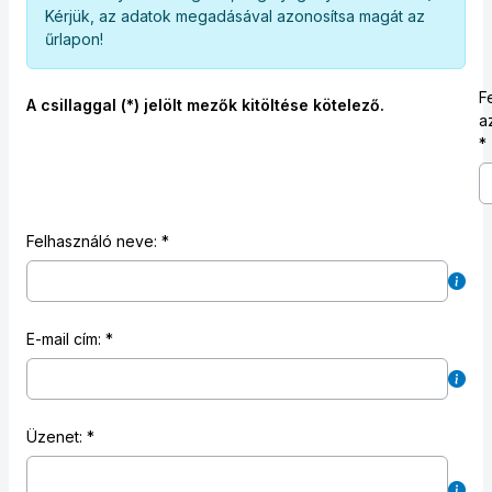
Kérjük, az adatok megadásával azonosítsa magát az
űrlapon!
F
A csillaggal (*) jelölt mezők kitöltése kötelező.
a
Felhasználó neve:
E-mail cím:
Üzenet: