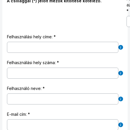
A csillaggal (*) jelölt mezők kitöltése kötelező.
a
Felhasználási hely címe:
Felhasználási hely száma:
Felhasználó neve:
E-mail cím: