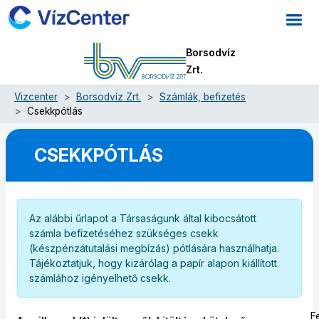
Borsodvíz
Zrt.
Vizcenter
Borsodvíz Zrt.
Számlák, befizetés
Csekkpótlás
CSEKKPÓTLÁS
Az alábbi űrlapot a Társaságunk által kibocsátott
számla befizetéséhez szükséges csekk
(készpénzátutalási megbízás) pótlására használhatja.
Tájékoztatjuk, hogy kizárólag a papír alapon kiállított
számlához igényelhető csekk.
F