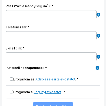
3
köbméter
Részszámla mennyiség
(m
)
:
Telefonszám:
E-mail cím:
Kötelező hozzájárulások
*
Elfogadom az
Adatkezelési tájékoztatót
.
*
Elfogadom a
Jogi nyilatkozatot
.
*