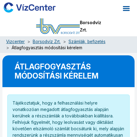
Borsodvíz
Zrt.
Vizcenter
Borsodvíz Zrt.
Számlák, befizetés
Átlagfogyasztás módosítási kérelem
ÁTLAGFOGYASZTÁS
MÓDOSÍTÁSI KÉRELEM
Tájékoztatjuk, hogy a felhasználási helyre
vonatkozóan megadott átlagfogyasztás alapján
kerülnek a részszámlák a továbbiakban kiállításra.
Felhívjuk figyelmét, hogy leolvasást vagy diktálást
követően elszámoló számlát bocsátunk ki, mely alapján
rendszerünk a részszámla mennyiségét automatikusan