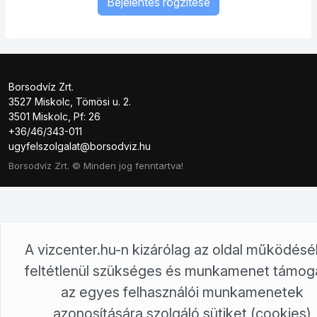
Bejelentés rögzítése
Borsodvíz Zrt.
3527 Miskolc, Tömösi u. 2.
3501 Miskolc, Pf: 26
+36/46/343-011
ugyfelszolgalat@borsodviz.hu
Borsodvíz Zrt. © Minden jog fenntartva!
A vizcenter.hu-n kizárólag az oldal működés
feltétlenül szükséges és munkamenet támog
az egyes felhasználói munkamenetek
azonosítására szolgáló sütiket (cookies)