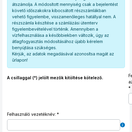
átszámolja. A módosított mennyiség csak a bejelentést
követő időszakokra kibocsátott részszámlákban
vehető figyelembe, visszamenőleges hatállyal nem. A
részszámla készítése a számlázási ütemterv
figyelembevételével történik. Amennyiben a
vízfelhasználása a későbbiekben változik, úgy az
átlagfogyasztás módosításához újabb kérelem
benyújtása szükséges.
Kérjük, az adatok megadásával azonosítsa magát az
űrlapon!
F
A csillaggal (*) jelölt mezők kitöltése kötelező.
a
Felhasználó vezetéknév: