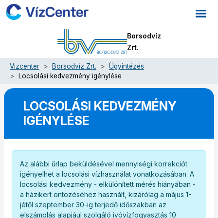
Borsodvíz
Zrt.
Vizcenter
Borsodvíz Zrt.
Ügyintézés
Locsolási kedvezmény igénylése
LOCSOLÁSI KEDVEZMÉNY
IGÉNYLÉSE
Az alábbi űrlap beküldésével mennyiségi korrekciót
igényelhet a locsolási vízhasználat vonatkozásában. A
locsolási kedvezmény - elkülönített mérés hiányában -
a házikert öntözéséhez használt, kizárólag a május 1-
jétől szeptember 30-ig terjedő időszakban az
elszámolás alapjául szolgáló ivóvízfogyasztás 10