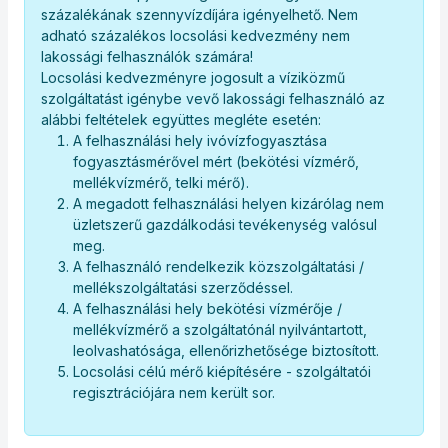
százalékának szennyvízdíjára igényelhető. Nem
adható százalékos locsolási kedvezmény nem
lakossági felhasználók számára!
Locsolási kedvezményre jogosult a víziközmű
szolgáltatást igénybe vevő lakossági felhasználó az
alábbi feltételek együttes megléte esetén:
A felhasználási hely ivóvízfogyasztása
fogyasztásmérővel mért (bekötési vízmérő,
mellékvízmérő, telki mérő).
A megadott felhasználási helyen kizárólag nem
üzletszerű gazdálkodási tevékenység valósul
meg.
A felhasználó rendelkezik közszolgáltatási /
mellékszolgáltatási szerződéssel.
A felhasználási hely bekötési vízmérője /
mellékvízmérő a szolgáltatónál nyilvántartott,
leolvashatósága, ellenőrizhetősége biztosított.
Locsolási célú mérő kiépítésére - szolgáltatói
regisztrációjára nem került sor.