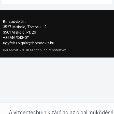
Borsodvíz Zrt.
3527 Miskolc, Tömösi u. 2.
3501 Miskolc, Pf: 26
+36/46/343-011
ugyfelszolgalat@borsodviz.hu
Borsodvíz Zrt. © Minden jog fenntartva!
A vizcenter.hu-n kizárólag az oldal működés