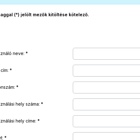
laggal (*) jelölt mezők kitöltése kötelező.
sználó neve:
 cím:
onszám:
ználási hely száma:
ználási hely címe:
t: