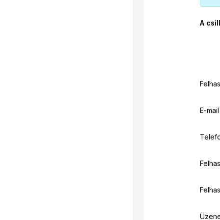
A csil
Felha
E-mail
Telef
Felhas
Felhas
Üzene