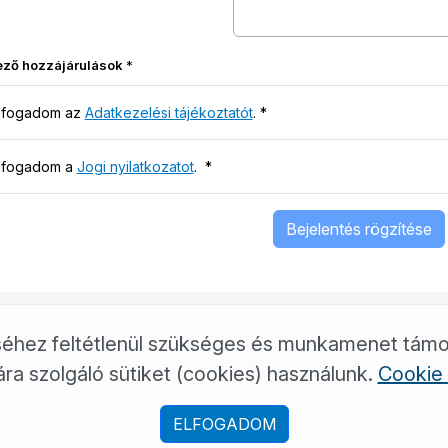
ező hozzájárulások
*
lfogadom az
Adatkezelési tájékoztatót
.
*
lfogadom a
Jogi nyilatkozatot
.
*
Bejelentés rögzítése
déséhez feltétlenül szükséges és munkamenet tám
ra szolgáló sütiket (cookies) használunk.
Cookie 
+36/46/343-011
ugyfelszolgalat@borsodviz.hu
ELFOGADOM