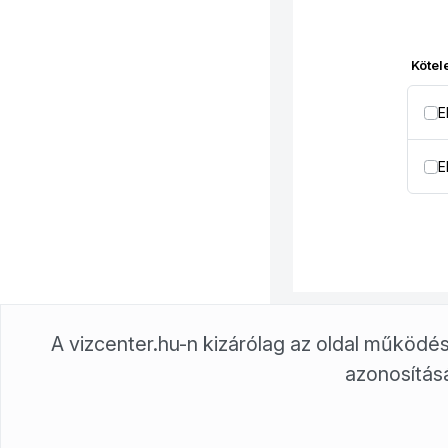
Kötel
E
E
A vizcenter.hu-n kizárólag az oldal műkö
azonosításá
Borsodvíz Zrt.
3527 Miskolc, Tömösi u. 2.
3501 Miskolc, Pf: 26
Borsodvíz Zrt. © Minden jog fenntartva!