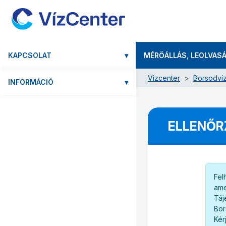
KAPCSOLAT
▾
MÉRŐÁLLÁS, LEOLVAS
Vizcenter
Borsodvíz
INFORMÁCIÓ
▾
ELLENŐR
Fel
ame
Táj
Bor
Kér