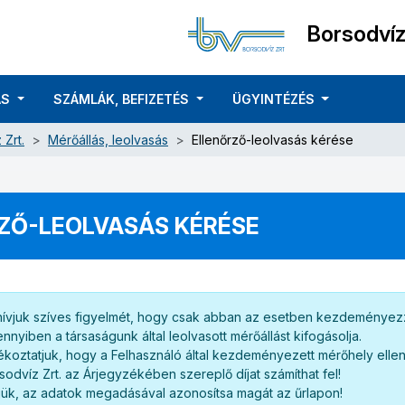
Borsodvíz
ÁS
SZÁMLÁK, BEFIZETÉS
ÜGYINTÉZÉS
 Zrt.
Mérőállás, leolvasás
Ellenőrző-leolvasás kérése
ZŐ-LEOLVASÁS KÉRÉSE
hívjuk szíves figyelmét, hogy csak abban az esetben kezdeményezz
nnyiben a társaságunk által leolvasott mérőállást kifogásolja.
ékoztatjuk, hogy a Felhasználó által kezdeményezett mérőhely ellen
sodvíz Zrt. az Árjegyzékében szereplő díjat számíthat fel!
jük, az adatok megadásával azonosítsa magát az űrlapon!