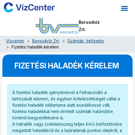
Borsodvíz
Zrt.
Vizcenter
Borsodvíz Zrt.
Számlák, befizetés
Fizetési haladék kérelem
FIZETÉSI HALADÉK KÉRELEM
A fizetési haladék igénylésével a Felhasználó a
tartozását elismeri, és egyben kötelezettséget vállal a
fizetési haladék időtartama alatt esedékessé vált,
fizetési haladékkal nem érintett számlák határidőre
történő kiegyenlítésére is.
A hátralék vagy számlaösszeg teljes körű befizetésére
megadott haladékról és a lejáratának pontos idejéről, a