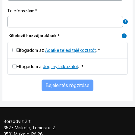
Telefonszám:
Kötelező hozzájárulások
*
Elfogadom az
Adatkezelési tájékoztatót
.
*
Elfogadom a
Jogi nyilatkozatot
.
*
Bejelentés rögzítése
Borsodvíz Zrt.
3527 Miskolc, Tömösi u. 2.
3501 Miskolc, Pf: 26