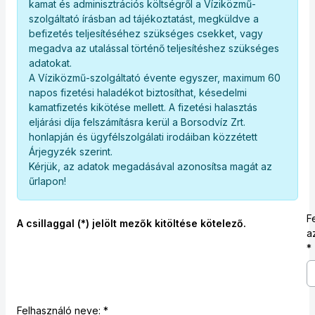
kamat és adminisztrációs költségről a Víziközmű-
szolgáltató írásban ad tájékoztatást, megküldve a
befizetés teljesítéséhez szükséges csekket, vagy
megadva az utalással történő teljesítéshez szükséges
adatokat.
A Víziközmű-szolgáltató évente egyszer, maximum 60
napos fizetési haladékot biztosíthat, késedelmi
kamatfizetés kikötése mellett. A fizetési halasztás
eljárási díja felszámításra kerül a Borsodvíz Zrt.
honlapján és ügyfélszolgálati irodáiban közzétett
Árjegyzék szerint.
Kérjük, az adatok megadásával azonosítsa magát az
űrlapon!
F
A csillaggal (*) jelölt mezők kitöltése kötelező.
a
Felhasználó neve: