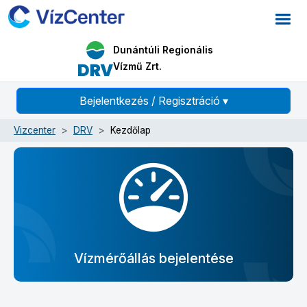
Dunántúli Regionális
Vízmű Zrt.
Bejelentkezés / Regisztráció
▾
Vizcenter
DRV
Kezdőlap
Vízmérőállás bejelentése