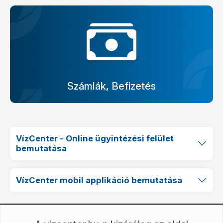
Számlák, Befizetés
VízCenter - Online ügyintézési felület
bemutatása
VízCenter mobil applikáció bemutatása