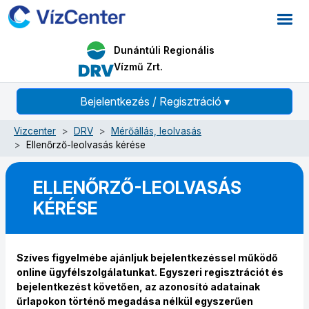
Dunántúli Regionális
Vízmű Zrt.
Bejelentkezés / Regisztráció
▾
Vizcenter
DRV
Mérőállás, leolvasás
Ellenőrző-leolvasás kérése
ELLENŐRZŐ-LEOLVASÁS
KÉRÉSE
Szíves figyelmébe ajánljuk bejelentkezéssel működő
online ügyfélszolgálatunkat. Egyszeri regisztrációt és
bejelentkezést követően, az azonosító adatainak
űrlapokon történő megadása nélkül egyszerűen