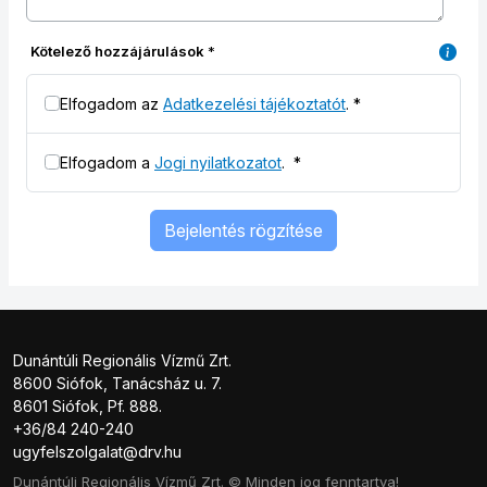
Kötelező hozzájárulások
*
Elfogadom az
Adatkezelési tájékoztatót
.
*
Elfogadom a
Jogi nyilatkozatot
.
*
Bejelentés rögzítése
Dunántúli Regionális Vízmű Zrt.
8600 Siófok, Tanácsház u. 7.
8601 Siófok, Pf. 888.
+36/84 240-240
ugyfelszolgalat@drv.hu
Dunántúli Regionális Vízmű Zrt. © Minden jog fenntartva!