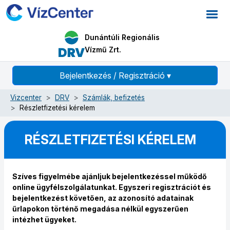
Dunántúli Regionális
Vízmű Zrt.
Bejelentkezés / Regisztráció
▾
Vizcenter
DRV
Számlák, befizetés
Részletfizetési kérelem
RÉSZLETFIZETÉSI KÉRELEM
Szíves figyelmébe ajánljuk bejelentkezéssel működő
online ügyfélszolgálatunkat. Egyszeri regisztrációt és
bejelentkezést követően, az azonosító adatainak
űrlapokon történő megadása nélkül egyszerűen
intézhet ügyeket.