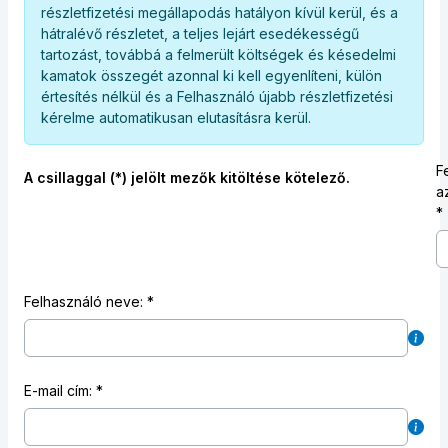
részletfizetési megállapodás hatályon kívül kerül, és a
hátralévő részletet, a teljes lejárt esedékességű
tartozást, továbbá a felmerült költségek és késedelmi
kamatok összegét azonnal ki kell egyenlíteni, külön
értesítés nélkül és a Felhasználó újabb részletfizetési
kérelme automatikusan elutasításra kerül.
F
A csillaggal (*) jelölt mezők kitöltése kötelező.
a
Felhasználó neve:
E-mail cím: