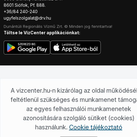
8601 Siófok, Pf. 888.
+36/84 240-240
ugyfelszolgalat@drv.hu
Dunántúli Regionális Vízmű Zrt. © Minden jog fenntartva!
Töltse le VízCenter applikációnkat:
A vizcenter.hu-n kizárólag az oldal működés
feltétlenül szükséges és munkamenet támog
az egyes felhasználói munkamenetek
azonosítására szolgáló sütiket (cookies)
használunk.
Cookie tájékoztató