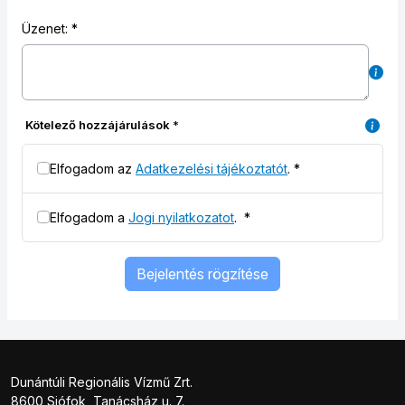
Üzenet:
Kötelező hozzájárulások
*
Elfogadom az
Adatkezelési tájékoztatót
.
*
Elfogadom a
Jogi nyilatkozatot
.
*
Bejelentés rögzítése
Dunántúli Regionális Vízmű Zrt.
8600 Siófok, Tanácsház u. 7.