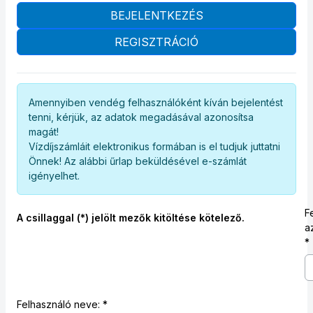
BEJELENTKEZÉS
REGISZTRÁCIÓ
Amennyiben vendég felhasználóként kíván bejelentést
tenni, kérjük, az adatok megadásával azonosítsa
magát!
Vízdíjszámláit elektronikus formában is el tudjuk juttatni
Önnek! Az alábbi űrlap beküldésével e-számlát
igényelhet.
F
A csillaggal (*) jelölt mezők kitöltése kötelező.
a
Felhasználó neve: