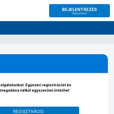
BEJELENTKEZÉS
Regisztráció
olgálatunkat. Egyszeri regisztrációt és
ő megadása nélkül egyszerűen intézhet
REGISZTRÁCIÓ