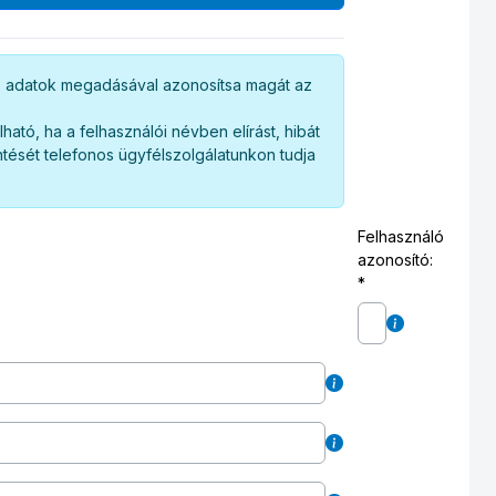
az adatok megadásával azonosítsa magát az
ató, ha a felhasználói névben elírást, hibát
entését telefonos ügyfélszolgálatunkon tudja
Felhasználó
azonosító: