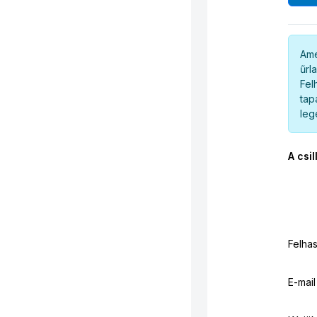
Ame
űrl
Fel
tap
leg
A csil
Felha
E-mail