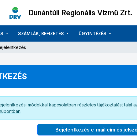
Dunántúli Regionális Vízmű Zrt.
ÁS
SZÁMLÁK, BEFIZETÉS
ÜGYINTÉZÉS
ejelentkezés
TKEZÉS
ejelentkezési módokkal kapcsolatban részletes tájékoztatást talál 
nüpontban
.
Bejelentkezés e-mail cím és jelsz