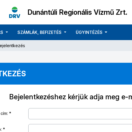
Dunántúli Regionális Vízmű Zrt.
ÁS
SZÁMLÁK, BEFIZETÉS
ÜGYINTÉZÉS
ejelentkezés
TKEZÉS
Bejelentkezéshez kérjük adja meg e-ma
 cím:
: