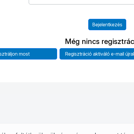
Bejelentkezés
Még nincs regisztrác
sztráljon most
Regisztráció aktiváló e-mail újr